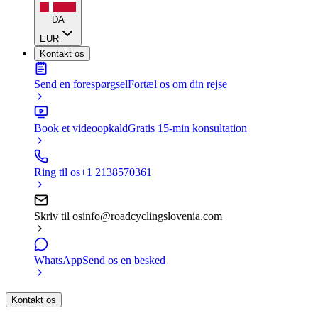
DA
EUR
Kontakt os
Send en forespørgsel
Fortæl os om din rejse
Book et videoopkald
Gratis 15-min konsultation
Ring til os
+1 2138570361
Skriv til os
info@roadcyclingslovenia.com
WhatsApp
Send os en besked
Kontakt os