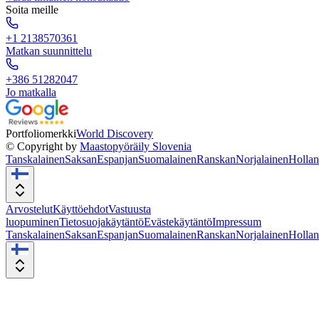
Soita meille
+1 2138570361
Matkan suunnittelu
+386 51282047
Jo matkalla
Portfoliomerkki
World Discovery
© Copyright by
Maastopyöräily Slovenia
Tanskalainen
Saksan
Espanjan
Suomalainen
Ranskan
Norjalainen
Hollan
Arvostelut
Käyttöehdot
Vastuusta
luopuminen
Tietosuojakäytäntö
Evästekäytäntö
Impressum
Tanskalainen
Saksan
Espanjan
Suomalainen
Ranskan
Norjalainen
Hollan