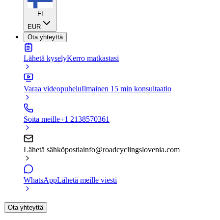
FI
EUR
Ota yhteyttä
Lähetä kysely
Kerro matkastasi
Varaa videopuhelu
Ilmainen 15 min konsultaatio
Soita meille
+1 2138570361
Lähetä sähköpostia
info@roadcyclingslovenia.com
WhatsApp
Lähetä meille viesti
Ota yhteyttä