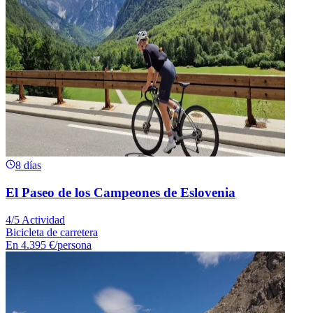
8 días
El Paseo de los Campeones de Eslovenia
4/5 Actividad
Bicicleta de carretera
En
4.395 €
/persona