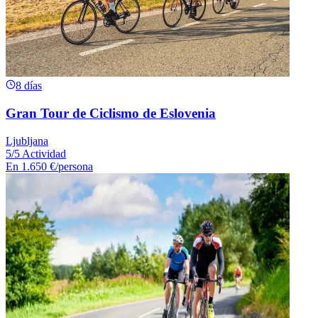
8 días
Gran Tour de Ciclismo de Eslovenia
Ljubljana
5/5 Actividad
En
1.650 €
/persona