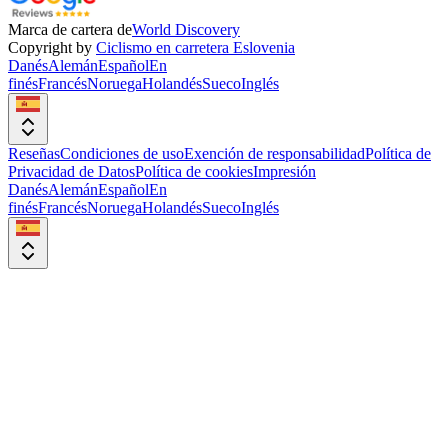
Marca de cartera de
World Discovery
Copyright by
Ciclismo en carretera Eslovenia
Danés
Alemán
Español
En
finés
Francés
Noruega
Holandés
Sueco
Inglés
Reseñas
Condiciones de uso
Exención de responsabilidad
Política de
Privacidad de Datos
Política de cookies
Impresión
Danés
Alemán
Español
En
finés
Francés
Noruega
Holandés
Sueco
Inglés