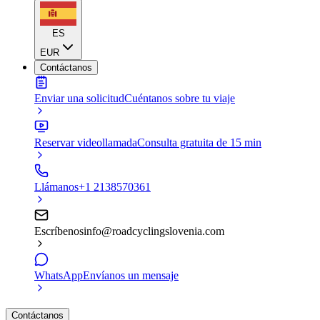
ES
EUR
Contáctanos
Enviar una solicitud
Cuéntanos sobre tu viaje
Reservar videollamada
Consulta gratuita de 15 min
Llámanos
+1 2138570361
Escríbenos
info@roadcyclingslovenia.com
WhatsApp
Envíanos un mensaje
Contáctanos