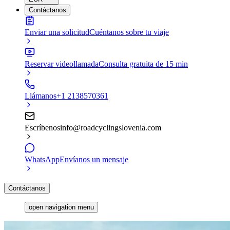
Contáctanos
Enviar una solicitud
Cuéntanos sobre tu viaje
Reservar videollamada
Consulta gratuita de 15 min
Llámanos
+1 2138570361
Escríbenos
info@roadcyclingslovenia.com
WhatsApp
Envíanos un mensaje
Contáctanos
open navigation menu